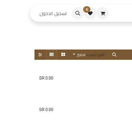
0
حكام
تسجيل الدخول
الفرز حسب:
مميز
SR
0.00
SR
0.00