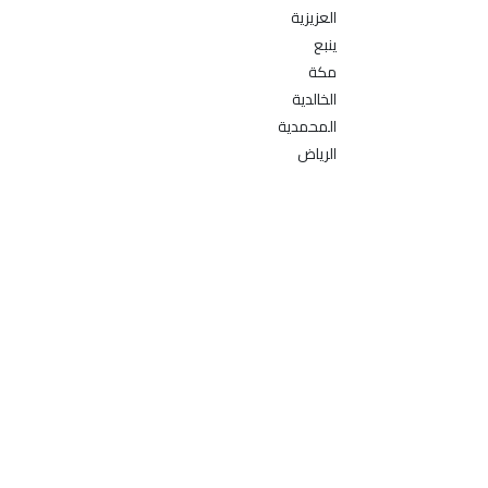
العزيزية
ينبع
مكة
الخالدية
المحمدية
الرياض