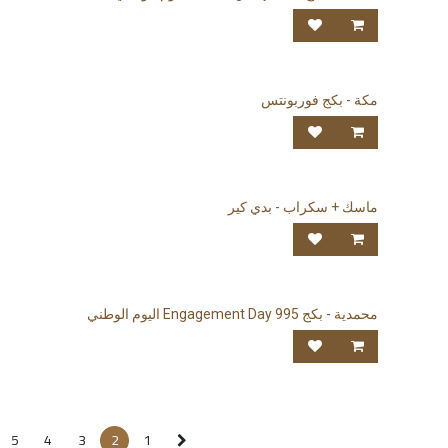
مكة - بكج فوربونتس
ماسك + سكراب - بدي كير
محمدية - بكج Engagement Day 995 اليوم الوطني
5
4
3
2
1