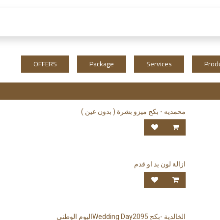
 العمل
الفروع و الخدمات
المتجر
الشروط و الا
OFFERS
Package
Services
Prod
محمديه - بكج ميزو بشرة ( بدون عين )
ازالة لون يد او قدم
الخالدية -بكج Wedding Day2095اليوم الوطني