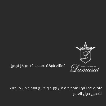
ﺗﻤﺘﻠﻚ ﺷﺮﻛﺔ ﻟﻤﺴﺎت 10 ﻣﺮاﻛﺰ ﺗﺠﻤﻴﻞ
ﻓﺎﺧﺮة كما انها ﻣﺘﺨﺼﺼﺔ ﻓﻲ ﺗﻮرﻳﺪ وﺗﺼﻨﻴﻊ اﻟﻌﺪﻳﺪ ﻣﻦ ﻣﻨﺘﺠﺎت
اﻟﺘﺠﻤﻴﻞ ﺣﻮل اﻟﻌﺎﻟﻢ