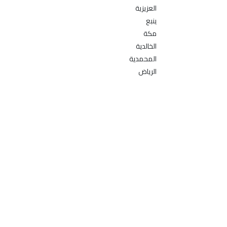
العزيزية
ينبع
مكة
الخالدية
المحمدية
الرياض