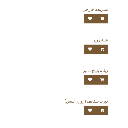
تسريحة خارجي
عينة روج
زيادة بلياج مميز
توريد شفايف (روزي ليبس)