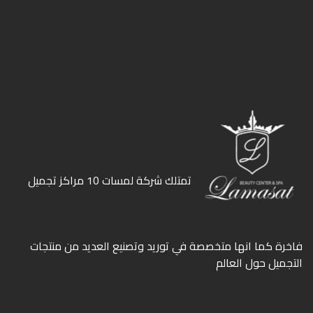
ﺗﻤﺘﻠﻚ ﺷﺮﻛﺔ ﻟﻤﺴﺎت 10 ﻣﺮاﻛﺰ ﺗﺠﻤﻴﻞ
ﻓﺎﺧﺮة كما انها ﻣﺘﺨﺼﺼﺔ ﻓﻲ ﺗﻮرﻳﺪ وﺗﺼﻨﻴﻊ اﻟﻌﺪﻳﺪ ﻣﻦ ﻣﻨﺘﺠﺎت
اﻟﺘﺠﻤﻴﻞ ﺣﻮل اﻟﻌﺎﻟﻢ