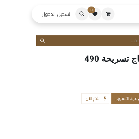
0
حكام
تسجيل الدخول
ج تسريحة 490
 عربة التسوق
اشترِ الآن