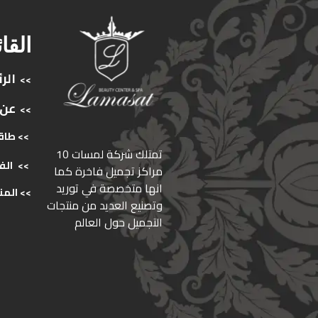
القا
الر
>>
عن
>>
>> طاق
ﺗﻤﺘﻠﻚ ﺷﺮﻛﺔ ﻟﻤﺴﺎت 10
>>
الف
ﻣﺮاﻛﺰ ﺗﺠﻤﻴﻞ ﻓﺎﺧﺮة كما
انها ﻣﺘﺨﺼﺼﺔ ﻓﻲ ﺗﻮرﻳﺪ
>>
المن
وﺗﺼﻨﻴﻊ اﻟﻌﺪﻳﺪ ﻣﻦ ﻣﻨﺘﺠﺎت
اﻟﺘﺠﻤﻴﻞ ﺣﻮل اﻟﻌﺎﻟﻢ