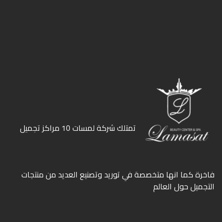
ﺗﻤﺘﻠﻚ ﺷﺮﻛﺔ ﻟﻤﺴﺎت 10 ﻣﺮاﻛﺰ ﺗﺠﻤﻴﻞ
ﻓﺎﺧﺮة كما انها ﻣﺘﺨﺼﺼﺔ ﻓﻲ ﺗﻮرﻳﺪ وﺗﺼﻨﻴﻊ اﻟﻌﺪﻳﺪ ﻣﻦ ﻣﻨﺘﺠﺎت
اﻟﺘﺠﻤﻴﻞ ﺣﻮل اﻟﻌﺎﻟﻢ