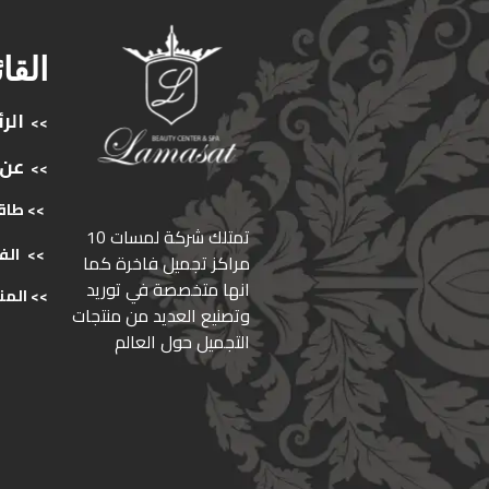
القا
الر
>>
عن
>>
>> طاق
ﺗﻤﺘﻠﻚ ﺷﺮﻛﺔ ﻟﻤﺴﺎت 10
>>
الف
ﻣﺮاﻛﺰ ﺗﺠﻤﻴﻞ ﻓﺎﺧﺮة كما
انها ﻣﺘﺨﺼﺼﺔ ﻓﻲ ﺗﻮرﻳﺪ
>>
المن
وﺗﺼﻨﻴﻊ اﻟﻌﺪﻳﺪ ﻣﻦ ﻣﻨﺘﺠﺎت
اﻟﺘﺠﻤﻴﻞ ﺣﻮل اﻟﻌﺎﻟﻢ