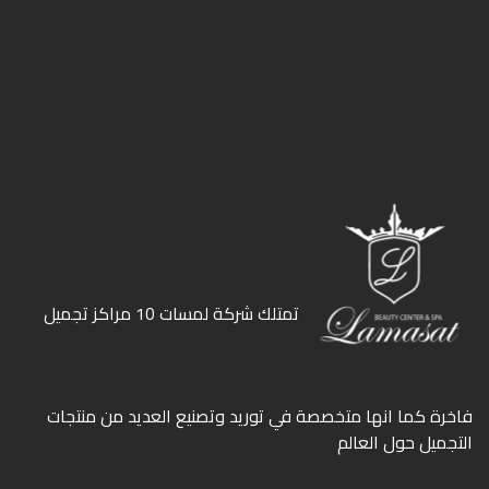
ﺗﻤﺘﻠﻚ ﺷﺮﻛﺔ ﻟﻤﺴﺎت 10 ﻣﺮاﻛﺰ ﺗﺠﻤﻴﻞ
ﻓﺎﺧﺮة كما انها ﻣﺘﺨﺼﺼﺔ ﻓﻲ ﺗﻮرﻳﺪ وﺗﺼﻨﻴﻊ اﻟﻌﺪﻳﺪ ﻣﻦ ﻣﻨﺘﺠﺎت
اﻟﺘﺠﻤﻴﻞ ﺣﻮل اﻟﻌﺎﻟﻢ