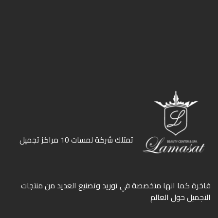
ﺗﻤﺘﻠﻚ ﺷﺮﻛﺔ ﻟﻤﺴﺎت 10 ﻣﺮاﻛﺰ ﺗﺠﻤﻴﻞ
ﻓﺎﺧﺮة كما انها ﻣﺘﺨﺼﺼﺔ ﻓﻲ ﺗﻮرﻳﺪ وﺗﺼﻨﻴﻊ اﻟﻌﺪﻳﺪ ﻣﻦ ﻣﻨﺘﺠﺎت
اﻟﺘﺠﻤﻴﻞ ﺣﻮل اﻟﻌﺎﻟﻢ