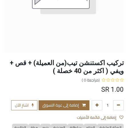
تركيب اكستنشن تيب(من العميلة) + قص +
ويفي ( اكثر من 40 خصلة )
(مراجعة 0 )
SR
1.00
إضافة إلى عربة التسوق
اشترِ الآن
إضافة إلى قائمة الأمنيات
الهيئة الملكية
الحزام
سلطانة
العزيزية
ينبع
مكة
الخالدية