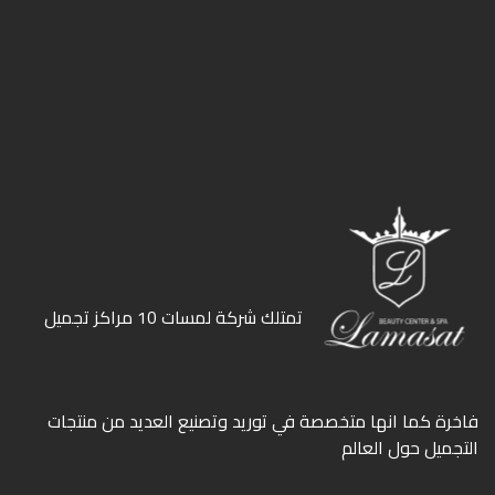
ﺗﻤﺘﻠﻚ ﺷﺮﻛﺔ ﻟﻤﺴﺎت 10 ﻣﺮاﻛﺰ ﺗﺠﻤﻴﻞ
ﻓﺎﺧﺮة كما انها ﻣﺘﺨﺼﺼﺔ ﻓﻲ ﺗﻮرﻳﺪ وﺗﺼﻨﻴﻊ اﻟﻌﺪﻳﺪ ﻣﻦ ﻣﻨﺘﺠﺎت
اﻟﺘﺠﻤﻴﻞ ﺣﻮل اﻟﻌﺎﻟﻢ