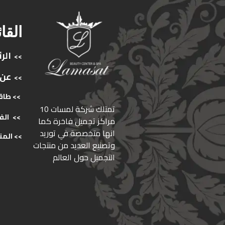
القا
الر
>>
عن
>>
>> طاق
ﺗﻤﺘﻠﻚ ﺷﺮﻛﺔ ﻟﻤﺴﺎت 10
>>
الف
ﻣﺮاﻛﺰ ﺗﺠﻤﻴﻞ ﻓﺎﺧﺮة كما
انها ﻣﺘﺨﺼﺼﺔ ﻓﻲ ﺗﻮرﻳﺪ
>>
المن
وﺗﺼﻨﻴﻊ اﻟﻌﺪﻳﺪ ﻣﻦ ﻣﻨﺘﺠﺎت
اﻟﺘﺠﻤﻴﻞ ﺣﻮل اﻟﻌﺎﻟﻢ