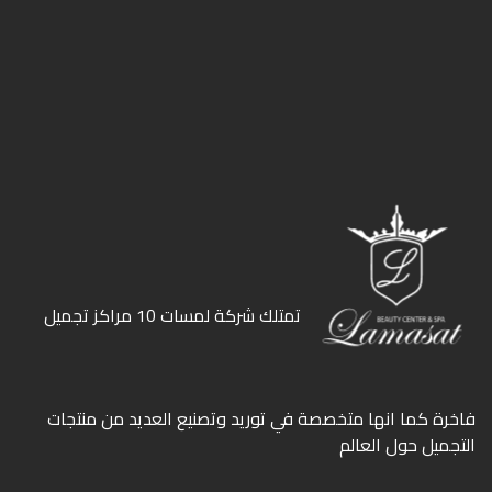
ﺗﻤﺘﻠﻚ ﺷﺮﻛﺔ ﻟﻤﺴﺎت 10 ﻣﺮاﻛﺰ ﺗﺠﻤﻴﻞ
ﻓﺎﺧﺮة كما انها ﻣﺘﺨﺼﺼﺔ ﻓﻲ ﺗﻮرﻳﺪ وﺗﺼﻨﻴﻊ اﻟﻌﺪﻳﺪ ﻣﻦ ﻣﻨﺘﺠﺎت
اﻟﺘﺠﻤﻴﻞ ﺣﻮل اﻟﻌﺎﻟﻢ