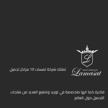
ﺗﻤﺘﻠﻚ ﺷﺮﻛﺔ ﻟﻤﺴﺎت 10 ﻣﺮاﻛﺰ ﺗﺠﻤﻴﻞ
ﻓﺎﺧﺮة كما انها ﻣﺘﺨﺼﺼﺔ ﻓﻲ ﺗﻮرﻳﺪ وﺗﺼﻨﻴﻊ اﻟﻌﺪﻳﺪ ﻣﻦ ﻣﻨﺘﺠﺎت
اﻟﺘﺠﻤﻴﻞ ﺣﻮل اﻟﻌﺎﻟﻢ