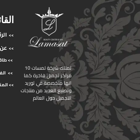
القا
الر
>>
عن
>>
>> طاق
ﺗﻤﺘﻠﻚ ﺷﺮﻛﺔ ﻟﻤﺴﺎت 10
>>
الف
ﻣﺮاﻛﺰ ﺗﺠﻤﻴﻞ ﻓﺎﺧﺮة كما
انها ﻣﺘﺨﺼﺼﺔ ﻓﻲ ﺗﻮرﻳﺪ
>>
المن
وﺗﺼﻨﻴﻊ اﻟﻌﺪﻳﺪ ﻣﻦ ﻣﻨﺘﺠﺎت
اﻟﺘﺠﻤﻴﻞ ﺣﻮل اﻟﻌﺎﻟﻢ