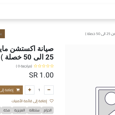
 العمل
الفروع و الخدمات
المتجر
الشروط و الا
لة )
صيانة اكستشن مايك
25 الى 50 خصلة )
(مراجعة 0 )
SR
1.00
إضافة إلى
إضافة إلى قائمة الأمنيات
الحزام
سلطانة
العزيزية
مكة