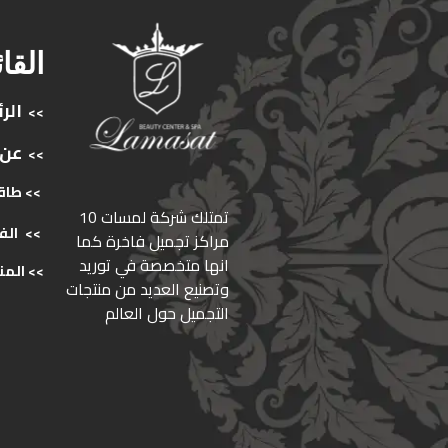
القا
الر
>>
عن
>>
>> طاق
ﺗﻤﺘﻠﻚ ﺷﺮﻛﺔ ﻟﻤﺴﺎت 10
>>
الف
ﻣﺮاﻛﺰ ﺗﺠﻤﻴﻞ ﻓﺎﺧﺮة كما
انها ﻣﺘﺨﺼﺼﺔ ﻓﻲ ﺗﻮرﻳﺪ
>>
المن
وﺗﺼﻨﻴﻊ اﻟﻌﺪﻳﺪ ﻣﻦ ﻣﻨﺘﺠﺎت
اﻟﺘﺠﻤﻴﻞ ﺣﻮل اﻟﻌﺎﻟﻢ