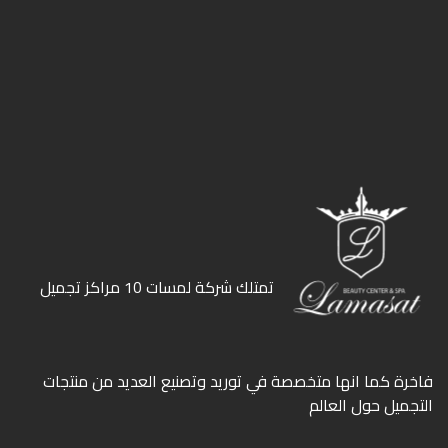
ﺗﻤﺘﻠﻚ ﺷﺮﻛﺔ ﻟﻤﺴﺎت 10 ﻣﺮاﻛﺰ ﺗﺠﻤﻴﻞ
ﻓﺎﺧﺮة كما انها ﻣﺘﺨﺼﺼﺔ ﻓﻲ ﺗﻮرﻳﺪ وﺗﺼﻨﻴﻊ اﻟﻌﺪﻳﺪ ﻣﻦ ﻣﻨﺘﺠﺎت
اﻟﺘﺠﻤﻴﻞ ﺣﻮل اﻟﻌﺎﻟﻢ