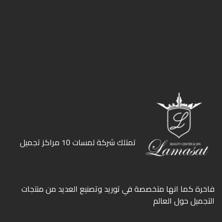
ﺗﻤﺘﻠﻚ ﺷﺮﻛﺔ ﻟﻤﺴﺎت 10 ﻣﺮاﻛﺰ ﺗﺠﻤﻴﻞ
ﻓﺎﺧﺮة كما انها ﻣﺘﺨﺼﺼﺔ ﻓﻲ ﺗﻮرﻳﺪ وﺗﺼﻨﻴﻊ اﻟﻌﺪﻳﺪ ﻣﻦ ﻣﻨﺘﺠﺎت
اﻟﺘﺠﻤﻴﻞ ﺣﻮل اﻟﻌﺎﻟﻢ