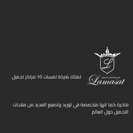
ﺗﻤﺘﻠﻚ ﺷﺮﻛﺔ ﻟﻤﺴﺎت 10 ﻣﺮاﻛﺰ ﺗﺠﻤﻴﻞ
ﻓﺎﺧﺮة كما انها ﻣﺘﺨﺼﺼﺔ ﻓﻲ ﺗﻮرﻳﺪ وﺗﺼﻨﻴﻊ اﻟﻌﺪﻳﺪ ﻣﻦ ﻣﻨﺘﺠﺎت
اﻟﺘﺠﻤﻴﻞ ﺣﻮل اﻟﻌﺎﻟﻢ