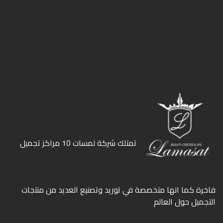
ﺗﻤﺘﻠﻚ ﺷﺮﻛﺔ ﻟﻤﺴﺎت 10 ﻣﺮاﻛﺰ ﺗﺠﻤﻴﻞ
ﻓﺎﺧﺮة كما انها ﻣﺘﺨﺼﺼﺔ ﻓﻲ ﺗﻮرﻳﺪ وﺗﺼﻨﻴﻊ اﻟﻌﺪﻳﺪ ﻣﻦ ﻣﻨﺘﺠﺎت
اﻟﺘﺠﻤﻴﻞ ﺣﻮل اﻟﻌﺎﻟﻢ