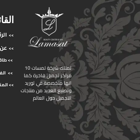
القا
الر
>>
عن
>>
>> طاق
ﺗﻤﺘﻠﻚ ﺷﺮﻛﺔ ﻟﻤﺴﺎت 10
>>
الف
ﻣﺮاﻛﺰ ﺗﺠﻤﻴﻞ ﻓﺎﺧﺮة كما
انها ﻣﺘﺨﺼﺼﺔ ﻓﻲ ﺗﻮرﻳﺪ
>>
المن
وﺗﺼﻨﻴﻊ اﻟﻌﺪﻳﺪ ﻣﻦ ﻣﻨﺘﺠﺎت
اﻟﺘﺠﻤﻴﻞ ﺣﻮل اﻟﻌﺎﻟﻢ