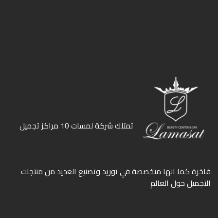
ﺗﻤﺘﻠﻚ ﺷﺮﻛﺔ ﻟﻤﺴﺎت 10 ﻣﺮاﻛﺰ ﺗﺠﻤﻴﻞ
ﻓﺎﺧﺮة كما انها ﻣﺘﺨﺼﺼﺔ ﻓﻲ ﺗﻮرﻳﺪ وﺗﺼﻨﻴﻊ اﻟﻌﺪﻳﺪ ﻣﻦ ﻣﻨﺘﺠﺎت
اﻟﺘﺠﻤﻴﻞ ﺣﻮل اﻟﻌﺎﻟﻢ