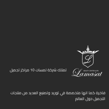
ﺗﻤﺘﻠﻚ ﺷﺮﻛﺔ ﻟﻤﺴﺎت 10 ﻣﺮاﻛﺰ ﺗﺠﻤﻴﻞ
ﻓﺎﺧﺮة كما انها ﻣﺘﺨﺼﺼﺔ ﻓﻲ ﺗﻮرﻳﺪ وﺗﺼﻨﻴﻊ اﻟﻌﺪﻳﺪ ﻣﻦ ﻣﻨﺘﺠﺎت
اﻟﺘﺠﻤﻴﻞ ﺣﻮل اﻟﻌﺎﻟﻢ