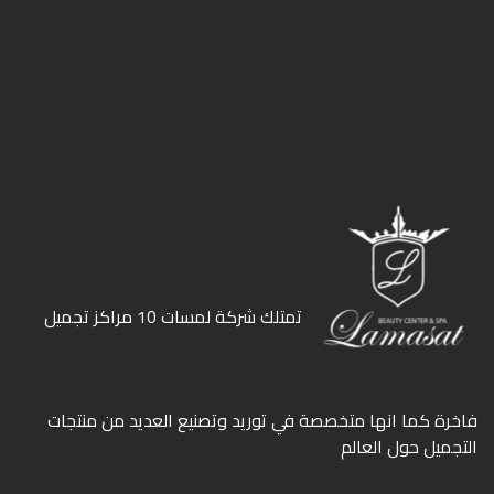
ﺗﻤﺘﻠﻚ ﺷﺮﻛﺔ ﻟﻤﺴﺎت 10 ﻣﺮاﻛﺰ ﺗﺠﻤﻴﻞ
ﻓﺎﺧﺮة كما انها ﻣﺘﺨﺼﺼﺔ ﻓﻲ ﺗﻮرﻳﺪ وﺗﺼﻨﻴﻊ اﻟﻌﺪﻳﺪ ﻣﻦ ﻣﻨﺘﺠﺎت
اﻟﺘﺠﻤﻴﻞ ﺣﻮل اﻟﻌﺎﻟﻢ