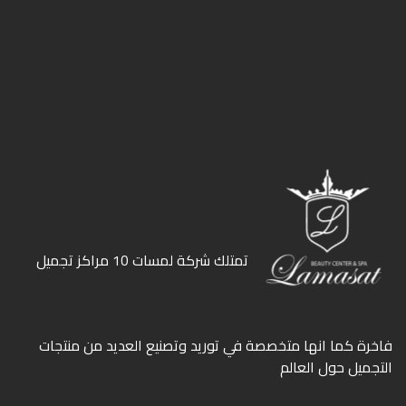
ﺗﻤﺘﻠﻚ ﺷﺮﻛﺔ ﻟﻤﺴﺎت 10 ﻣﺮاﻛﺰ ﺗﺠﻤﻴﻞ
ﻓﺎﺧﺮة كما انها ﻣﺘﺨﺼﺼﺔ ﻓﻲ ﺗﻮرﻳﺪ وﺗﺼﻨﻴﻊ اﻟﻌﺪﻳﺪ ﻣﻦ ﻣﻨﺘﺠﺎت
اﻟﺘﺠﻤﻴﻞ ﺣﻮل اﻟﻌﺎﻟﻢ