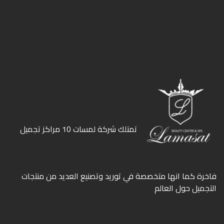
ﺗﻤﺘﻠﻚ ﺷﺮﻛﺔ ﻟﻤﺴﺎت 10 ﻣﺮاﻛﺰ ﺗﺠﻤﻴﻞ
ﻓﺎﺧﺮة كما انها ﻣﺘﺨﺼﺼﺔ ﻓﻲ ﺗﻮرﻳﺪ وﺗﺼﻨﻴﻊ اﻟﻌﺪﻳﺪ ﻣﻦ ﻣﻨﺘﺠﺎت
اﻟﺘﺠﻤﻴﻞ ﺣﻮل اﻟﻌﺎﻟﻢ