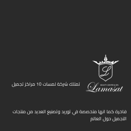
ﺗﻤﺘﻠﻚ ﺷﺮﻛﺔ ﻟﻤﺴﺎت 10 ﻣﺮاﻛﺰ ﺗﺠﻤﻴﻞ
ﻓﺎﺧﺮة كما انها ﻣﺘﺨﺼﺼﺔ ﻓﻲ ﺗﻮرﻳﺪ وﺗﺼﻨﻴﻊ اﻟﻌﺪﻳﺪ ﻣﻦ ﻣﻨﺘﺠﺎت
اﻟﺘﺠﻤﻴﻞ ﺣﻮل اﻟﻌﺎﻟﻢ