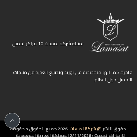
ﺗﻤﺘﻠﻚ ﺷﺮﻛﺔ ﻟﻤﺴﺎت 10 ﻣﺮاﻛﺰ ﺗﺠﻤﻴﻞ
ﻓﺎﺧﺮة كما انها ﻣﺘﺨﺼﺼﺔ ﻓﻲ ﺗﻮرﻳﺪ وﺗﺼﻨﻴﻊ اﻟﻌﺪﻳﺪ ﻣﻦ ﻣﻨﺘﺠﺎت
اﻟﺘﺠﻤﻴﻞ ﺣﻮل اﻟﻌﺎﻟﻢ
حقوق النشر
@ شركة لمسات
2026 جميع الحقوق محفوظة
تاريخ اخر تحديث : 2/11/2026 المملكة العربية السعودية