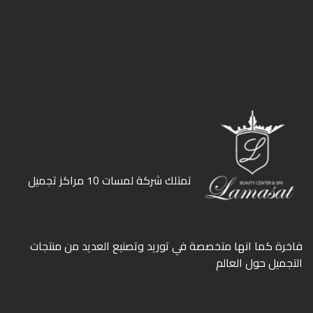
ﺗﻤﺘﻠﻚ ﺷﺮﻛﺔ ﻟﻤﺴﺎت 10 ﻣﺮاﻛﺰ ﺗﺠﻤﻴﻞ
ﻓﺎﺧﺮة كما انها ﻣﺘﺨﺼﺼﺔ ﻓﻲ ﺗﻮرﻳﺪ وﺗﺼﻨﻴﻊ اﻟﻌﺪﻳﺪ ﻣﻦ ﻣﻨﺘﺠﺎت
اﻟﺘﺠﻤﻴﻞ ﺣﻮل اﻟﻌﺎﻟﻢ