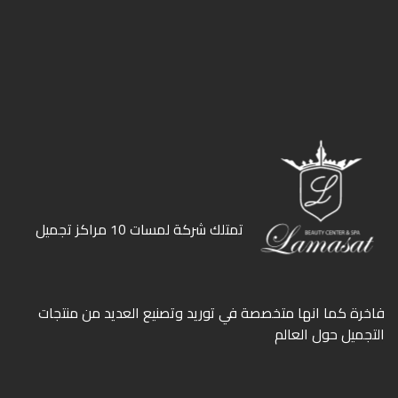
ﺗﻤﺘﻠﻚ ﺷﺮﻛﺔ ﻟﻤﺴﺎت 10 ﻣﺮاﻛﺰ ﺗﺠﻤﻴﻞ
ﻓﺎﺧﺮة كما انها ﻣﺘﺨﺼﺼﺔ ﻓﻲ ﺗﻮرﻳﺪ وﺗﺼﻨﻴﻊ اﻟﻌﺪﻳﺪ ﻣﻦ ﻣﻨﺘﺠﺎت
اﻟﺘﺠﻤﻴﻞ ﺣﻮل اﻟﻌﺎﻟﻢ