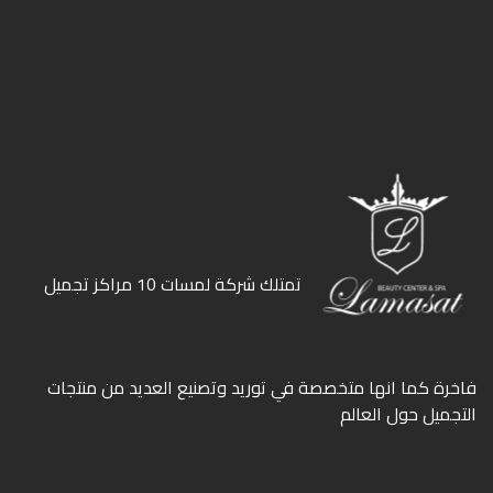
ﺗﻤﺘﻠﻚ ﺷﺮﻛﺔ ﻟﻤﺴﺎت 10 ﻣﺮاﻛﺰ ﺗﺠﻤﻴﻞ
ﻓﺎﺧﺮة كما انها ﻣﺘﺨﺼﺼﺔ ﻓﻲ ﺗﻮرﻳﺪ وﺗﺼﻨﻴﻊ اﻟﻌﺪﻳﺪ ﻣﻦ ﻣﻨﺘﺠﺎت
اﻟﺘﺠﻤﻴﻞ ﺣﻮل اﻟﻌﺎﻟﻢ