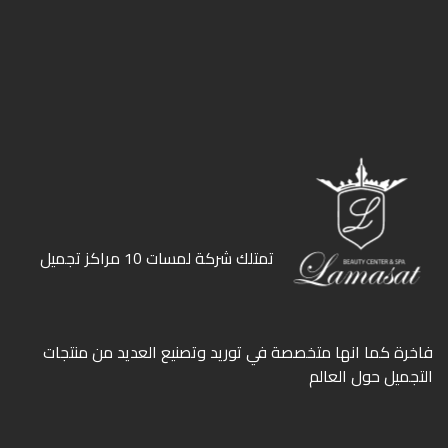
ﺗﻤﺘﻠﻚ ﺷﺮﻛﺔ ﻟﻤﺴﺎت 10 ﻣﺮاﻛﺰ ﺗﺠﻤﻴﻞ
ﻓﺎﺧﺮة كما انها ﻣﺘﺨﺼﺼﺔ ﻓﻲ ﺗﻮرﻳﺪ وﺗﺼﻨﻴﻊ اﻟﻌﺪﻳﺪ ﻣﻦ ﻣﻨﺘﺠﺎت
اﻟﺘﺠﻤﻴﻞ ﺣﻮل اﻟﻌﺎﻟﻢ