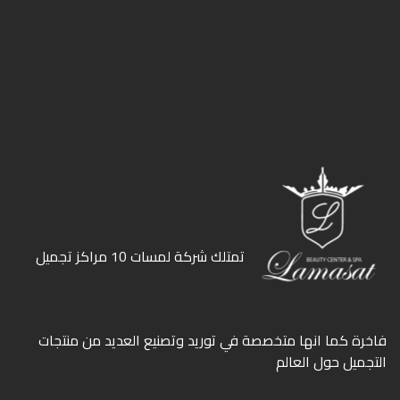
ﺗﻤﺘﻠﻚ ﺷﺮﻛﺔ ﻟﻤﺴﺎت 10 ﻣﺮاﻛﺰ ﺗﺠﻤﻴﻞ
ﻓﺎﺧﺮة كما انها ﻣﺘﺨﺼﺼﺔ ﻓﻲ ﺗﻮرﻳﺪ وﺗﺼﻨﻴﻊ اﻟﻌﺪﻳﺪ ﻣﻦ ﻣﻨﺘﺠﺎت
اﻟﺘﺠﻤﻴﻞ ﺣﻮل اﻟﻌﺎﻟﻢ