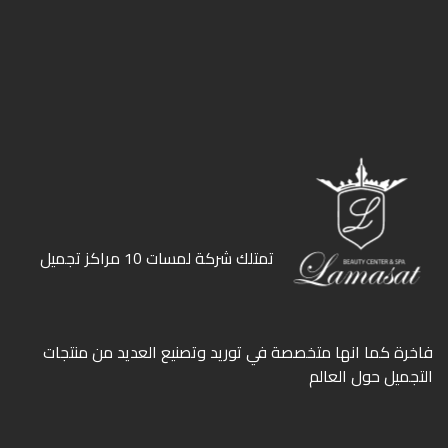
ﺗﻤﺘﻠﻚ ﺷﺮﻛﺔ ﻟﻤﺴﺎت 10 ﻣﺮاﻛﺰ ﺗﺠﻤﻴﻞ
ﻓﺎﺧﺮة كما انها ﻣﺘﺨﺼﺼﺔ ﻓﻲ ﺗﻮرﻳﺪ وﺗﺼﻨﻴﻊ اﻟﻌﺪﻳﺪ ﻣﻦ ﻣﻨﺘﺠﺎت
اﻟﺘﺠﻤﻴﻞ ﺣﻮل اﻟﻌﺎﻟﻢ