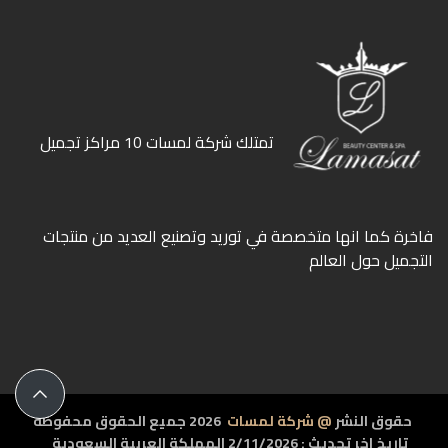
ﺗﻤﺘﻠﻚ ﺷﺮﻛﺔ ﻟﻤﺴﺎت 10 ﻣﺮاﻛﺰ ﺗﺠﻤﻴﻞ
ﻓﺎﺧﺮة كما انها ﻣﺘﺨﺼﺼﺔ ﻓﻲ ﺗﻮرﻳﺪ وﺗﺼﻨﻴﻊ اﻟﻌﺪﻳﺪ ﻣﻦ ﻣﻨﺘﺠﺎت
اﻟﺘﺠﻤﻴﻞ ﺣﻮل اﻟﻌﺎﻟﻢ
حقوق النشر
@ شركة لمسات
2026 جميع الحقوق محفوظة
تاريخ اخر تحديث : 2/11/2026 المملكة العربية السعودية