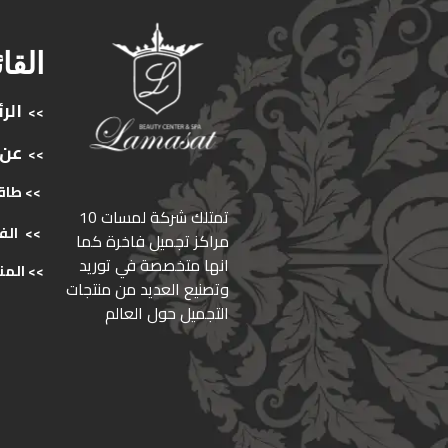
القا
الر
>>
عن
>>
>> طاق
ﺗﻤﺘﻠﻚ ﺷﺮﻛﺔ ﻟﻤﺴﺎت 10
>>
الف
ﻣﺮاﻛﺰ ﺗﺠﻤﻴﻞ ﻓﺎﺧﺮة كما
انها ﻣﺘﺨﺼﺼﺔ ﻓﻲ ﺗﻮرﻳﺪ
>>
المن
وﺗﺼﻨﻴﻊ اﻟﻌﺪﻳﺪ ﻣﻦ ﻣﻨﺘﺠﺎت
اﻟﺘﺠﻤﻴﻞ ﺣﻮل اﻟﻌﺎﻟﻢ