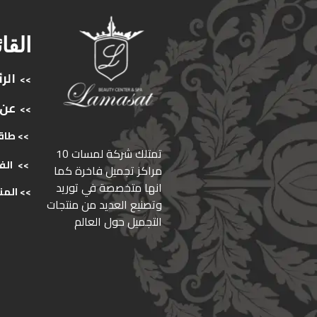
القا
الر
>>
عن
>>
>> طاق
ﺗﻤﺘﻠﻚ ﺷﺮﻛﺔ ﻟﻤﺴﺎت 10
>>
الف
ﻣﺮاﻛﺰ ﺗﺠﻤﻴﻞ ﻓﺎﺧﺮة كما
انها ﻣﺘﺨﺼﺼﺔ ﻓﻲ ﺗﻮرﻳﺪ
>>
المن
وﺗﺼﻨﻴﻊ اﻟﻌﺪﻳﺪ ﻣﻦ ﻣﻨﺘﺠﺎت
اﻟﺘﺠﻤﻴﻞ ﺣﻮل اﻟﻌﺎﻟﻢ