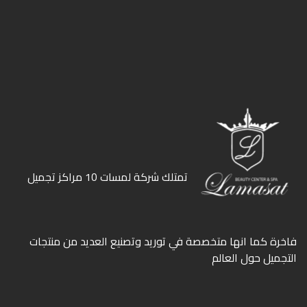
ﺗﻤﺘﻠﻚ ﺷﺮﻛﺔ ﻟﻤﺴﺎت 10 ﻣﺮاﻛﺰ ﺗﺠﻤﻴﻞ
ﻓﺎﺧﺮة كما انها ﻣﺘﺨﺼﺼﺔ ﻓﻲ ﺗﻮرﻳﺪ وﺗﺼﻨﻴﻊ اﻟﻌﺪﻳﺪ ﻣﻦ ﻣﻨﺘﺠﺎت
اﻟﺘﺠﻤﻴﻞ ﺣﻮل اﻟﻌﺎﻟﻢ