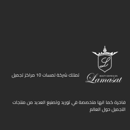
ﺗﻤﺘﻠﻚ ﺷﺮﻛﺔ ﻟﻤﺴﺎت 10 ﻣﺮاﻛﺰ ﺗﺠﻤﻴﻞ
ﻓﺎﺧﺮة كما انها ﻣﺘﺨﺼﺼﺔ ﻓﻲ ﺗﻮرﻳﺪ وﺗﺼﻨﻴﻊ اﻟﻌﺪﻳﺪ ﻣﻦ ﻣﻨﺘﺠﺎت
اﻟﺘﺠﻤﻴﻞ ﺣﻮل اﻟﻌﺎﻟﻢ