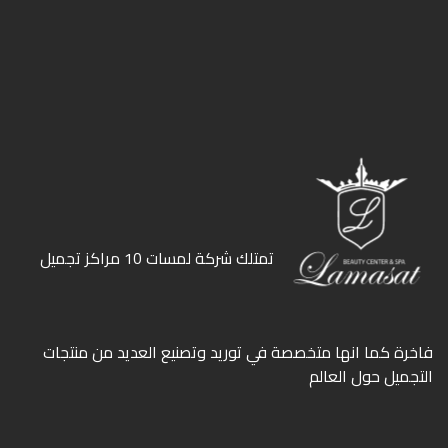
ﺗﻤﺘﻠﻚ ﺷﺮﻛﺔ ﻟﻤﺴﺎت 10 ﻣﺮاﻛﺰ ﺗﺠﻤﻴﻞ
ﻓﺎﺧﺮة كما انها ﻣﺘﺨﺼﺼﺔ ﻓﻲ ﺗﻮرﻳﺪ وﺗﺼﻨﻴﻊ اﻟﻌﺪﻳﺪ ﻣﻦ ﻣﻨﺘﺠﺎت
اﻟﺘﺠﻤﻴﻞ ﺣﻮل اﻟﻌﺎﻟﻢ