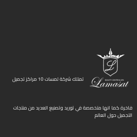
ﺗﻤﺘﻠﻚ ﺷﺮﻛﺔ ﻟﻤﺴﺎت 10 ﻣﺮاﻛﺰ ﺗﺠﻤﻴﻞ
ﻓﺎﺧﺮة كما انها ﻣﺘﺨﺼﺼﺔ ﻓﻲ ﺗﻮرﻳﺪ وﺗﺼﻨﻴﻊ اﻟﻌﺪﻳﺪ ﻣﻦ ﻣﻨﺘﺠﺎت
اﻟﺘﺠﻤﻴﻞ ﺣﻮل اﻟﻌﺎﻟﻢ