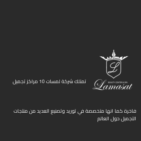
ﺗﻤﺘﻠﻚ ﺷﺮﻛﺔ ﻟﻤﺴﺎت 10 ﻣﺮاﻛﺰ ﺗﺠﻤﻴﻞ
ﻓﺎﺧﺮة كما انها ﻣﺘﺨﺼﺼﺔ ﻓﻲ ﺗﻮرﻳﺪ وﺗﺼﻨﻴﻊ اﻟﻌﺪﻳﺪ ﻣﻦ ﻣﻨﺘﺠﺎت
اﻟﺘﺠﻤﻴﻞ ﺣﻮل اﻟﻌﺎﻟﻢ