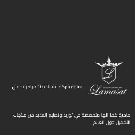
ﺗﻤﺘﻠﻚ ﺷﺮﻛﺔ ﻟﻤﺴﺎت 10 ﻣﺮاﻛﺰ ﺗﺠﻤﻴﻞ
ﻓﺎﺧﺮة كما انها ﻣﺘﺨﺼﺼﺔ ﻓﻲ ﺗﻮرﻳﺪ وﺗﺼﻨﻴﻊ اﻟﻌﺪﻳﺪ ﻣﻦ ﻣﻨﺘﺠﺎت
اﻟﺘﺠﻤﻴﻞ ﺣﻮل اﻟﻌﺎﻟﻢ