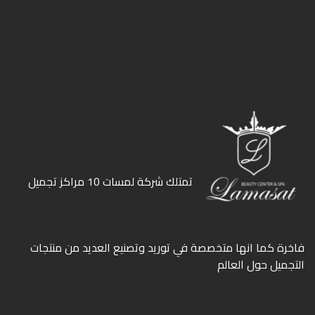
ﺗﻤﺘﻠﻚ ﺷﺮﻛﺔ ﻟﻤﺴﺎت 10 ﻣﺮاﻛﺰ ﺗﺠﻤﻴﻞ
ﻓﺎﺧﺮة كما انها ﻣﺘﺨﺼﺼﺔ ﻓﻲ ﺗﻮرﻳﺪ وﺗﺼﻨﻴﻊ اﻟﻌﺪﻳﺪ ﻣﻦ ﻣﻨﺘﺠﺎت
اﻟﺘﺠﻤﻴﻞ ﺣﻮل اﻟﻌﺎﻟﻢ