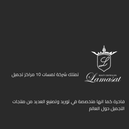
ﺗﻤﺘﻠﻚ ﺷﺮﻛﺔ ﻟﻤﺴﺎت 10 ﻣﺮاﻛﺰ ﺗﺠﻤﻴﻞ
ﻓﺎﺧﺮة كما انها ﻣﺘﺨﺼﺼﺔ ﻓﻲ ﺗﻮرﻳﺪ وﺗﺼﻨﻴﻊ اﻟﻌﺪﻳﺪ ﻣﻦ ﻣﻨﺘﺠﺎت
اﻟﺘﺠﻤﻴﻞ ﺣﻮل اﻟﻌﺎﻟﻢ