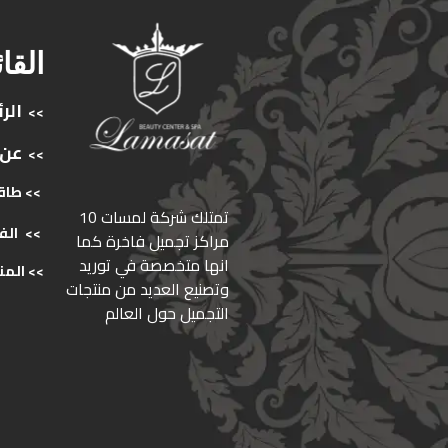
القا
الر
>>
عن
>>
>> طاق
ﺗﻤﺘﻠﻚ ﺷﺮﻛﺔ ﻟﻤﺴﺎت 10
>>
الف
ﻣﺮاﻛﺰ ﺗﺠﻤﻴﻞ ﻓﺎﺧﺮة كما
انها ﻣﺘﺨﺼﺼﺔ ﻓﻲ ﺗﻮرﻳﺪ
>>
المن
وﺗﺼﻨﻴﻊ اﻟﻌﺪﻳﺪ ﻣﻦ ﻣﻨﺘﺠﺎت
اﻟﺘﺠﻤﻴﻞ ﺣﻮل اﻟﻌﺎﻟﻢ