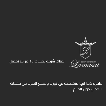
ﺗﻤﺘﻠﻚ ﺷﺮﻛﺔ ﻟﻤﺴﺎت 10 ﻣﺮاﻛﺰ ﺗﺠﻤﻴﻞ
ﻓﺎﺧﺮة كما انها ﻣﺘﺨﺼﺼﺔ ﻓﻲ ﺗﻮرﻳﺪ وﺗﺼﻨﻴﻊ اﻟﻌﺪﻳﺪ ﻣﻦ ﻣﻨﺘﺠﺎت
اﻟﺘﺠﻤﻴﻞ ﺣﻮل اﻟﻌﺎﻟﻢ