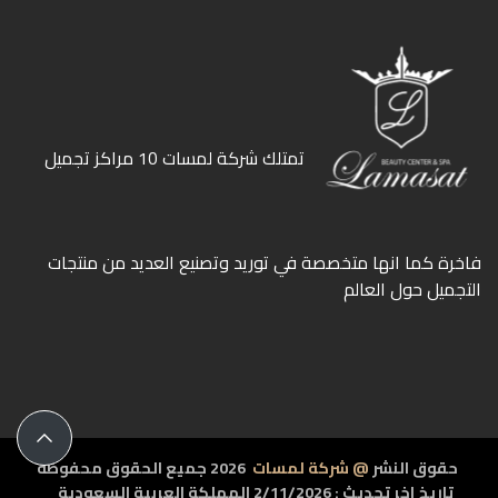
ﺗﻤﺘﻠﻚ ﺷﺮﻛﺔ ﻟﻤﺴﺎت 10 ﻣﺮاﻛﺰ ﺗﺠﻤﻴﻞ
ﻓﺎﺧﺮة كما انها ﻣﺘﺨﺼﺼﺔ ﻓﻲ ﺗﻮرﻳﺪ وﺗﺼﻨﻴﻊ اﻟﻌﺪﻳﺪ ﻣﻦ ﻣﻨﺘﺠﺎت
اﻟﺘﺠﻤﻴﻞ ﺣﻮل اﻟﻌﺎﻟﻢ
حقوق النشر
@ شركة لمسات
2026 جميع الحقوق محفوظة
تاريخ اخر تحديث : 2/11/2026 المملكة العربية السعودية