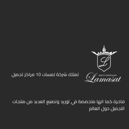
ﺗﻤﺘﻠﻚ ﺷﺮﻛﺔ ﻟﻤﺴﺎت 10 ﻣﺮاﻛﺰ ﺗﺠﻤﻴﻞ
ﻓﺎﺧﺮة كما انها ﻣﺘﺨﺼﺼﺔ ﻓﻲ ﺗﻮرﻳﺪ وﺗﺼﻨﻴﻊ اﻟﻌﺪﻳﺪ ﻣﻦ ﻣﻨﺘﺠﺎت
اﻟﺘﺠﻤﻴﻞ ﺣﻮل اﻟﻌﺎﻟﻢ