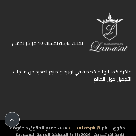
ﺗﻤﺘﻠﻚ ﺷﺮﻛﺔ ﻟﻤﺴﺎت 10 ﻣﺮاﻛﺰ ﺗﺠﻤﻴﻞ
ﻓﺎﺧﺮة كما انها ﻣﺘﺨﺼﺼﺔ ﻓﻲ ﺗﻮرﻳﺪ وﺗﺼﻨﻴﻊ اﻟﻌﺪﻳﺪ ﻣﻦ ﻣﻨﺘﺠﺎت
اﻟﺘﺠﻤﻴﻞ ﺣﻮل اﻟﻌﺎﻟﻢ
حقوق النشر
@ شركة لمسات
2026 جميع الحقوق محفوظة
تاريخ اخر تحديث : 2/11/2026 المملكة العربية السعودية